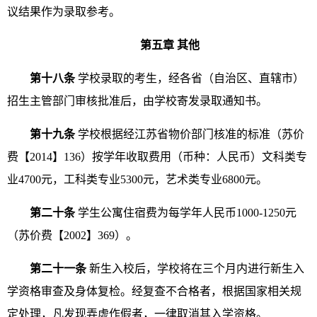
议结果作为录取参考。
第五章 其他
第十八条
学校录取的考生，经各省（自治区、直辖市）
招生主管部门审核批准后，由学校寄发录取通知书。
第十九条
学校根据经江苏省物价部门核准的标准（苏价
费【
2014
】
136
）按学年收取费用（币种：人民币）文科类专
业
4700
元，工科类专业
5300
元，艺术类专业
6800
元。
第二十条
学生公寓住宿费为每学年人民币
1000-1250
元
（苏价费【
2002
】
369
）。
第二十一条
新生入校后，学校将在三个月内进行新生入
学资格审查及身体复检。经复查不合格者，根据国家相关规
定处理，凡发现弄虚作假者，一律取消其入学资格。