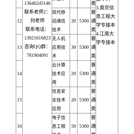
13646245146
类
3.南京信
联系老师2：
普
现代移
息工程大
刘老师
12
20
5300
通
动通信
学专接本
联系电话：
类
技术
4.
江南大
13921616823
普
无人机
学专接本
咨询QQ群：
13
30
5300
通
应用技
781904091
类
术
普
云计算
14
20
5300
通
技术应
类
用
普
信息安
15
20
5300
通
全技术
类
应用
普
电子信
16
50
5300
通
息工程