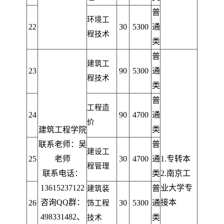
普
环境工
22
30
5300
通
程技术
类
普
建筑工
23
90
5300
通
程技术
类
普
工程造
24
90
4700
通
价
类
建筑工程学院
联系老师：吴
普
建设工
25
老师
30
4700
通
1.
专转本
程管理
联系电话：
类
2.
南京工
13615237122
业大学专
普
建筑装
咨询QQ群：
接本
26
30
5300
通
饰工程
498331482、
类
技术