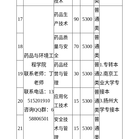
类
技术
普
药品生
17
90
5300
通
产技术
类
普
药品质
18
70
5300
通
量与安
类
药品与环境工
全
程学院
普
1.
专转本
药品经
19
联系老师：丁
30
5300
通
2.
南京工
营与管
老师
类
业大学专
理
联系电话：13
接本
普
应用化
515201910
3.扬州大
20
15
5300
通
工技术
咨询QQ群：6
学专接本
类
58806501
普
安全技
21
15
5300
通
术与管
类
理