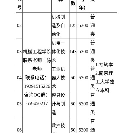
数
号
年）
普
机械制
02
125
5300
通
造及自
类
动化
普
机电一
03
143
5300
通
机械工程学院
体化技
类
联系老师：陈
术
1.
专转本
老师
普
工业机
2.
南京理
04
联系电话：
50
5300
通
器人技
工大学独
19291515226
类
术
立本科
咨询QQ群：
普
模具设
659450217
05
50
5300
通
计与制
类
造
普
数控技
06
50
5300
通