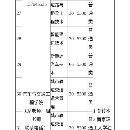
137645535
普
道路与
27
30
5300
通
桥梁工
类
程技术
普
智能建
28
30
5300
通
造技术
类
普
新能源
29
66
5300
通
汽车技
类
术
城市轨
普
道交通
30
30
5300
通
汽车与交通工
运营管
类
程学院
理
联系老师：周
1.
专转本
城市轨
老师
普
2.
南京理
道交通
31
联系电话：
30
5300
通
工大学独