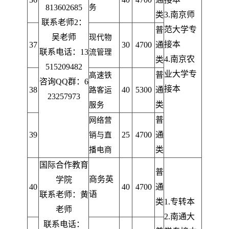
813602685
务
类
3.南京师
联系老师2：
范大学专
普
吴老师
现代物
接本
37
30
4700
通
联系电话：13
流管理
4.
南京农
类
515209482
业大学专
普
高速铁
咨询QQ群：6
接本
38
40
5300
通
路客运
23257973
类
服务
普
网络营
39
25
4700
通
销与直
类
播电商
国际合作教育
普
商务英
学院
40
40
4700
通
语
联系老师：黄
类
1.
专转本
老师
2.
南通大
联系电话：