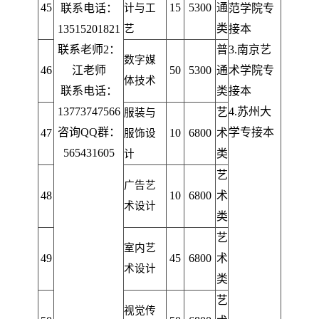
45
15
5300
通
联系电话：
计与工
范学院专
类
13515201821
艺
接本
联系老师2：
普
3.
南京艺
数字媒
46
江老师
50
5300
通
术学院专
体技术
联系电话：
类
接本
13773747566
4.
苏州大
艺
服装与
咨询QQ群：
学专接本
47
10
6800
术
服饰设
565431605
类
计
艺
广告艺
48
10
6800
术
术设计
类
艺
室内艺
49
45
6800
术
术设计
类
艺
视觉传