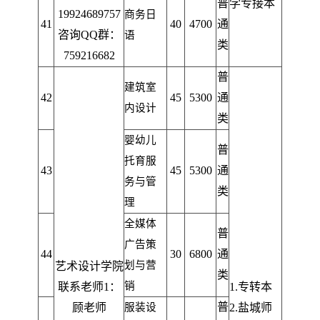
普
学专接本
19924689757
商务日
41
40
4700
通
咨询QQ群：
语
类
759216682
普
建筑室
42
45
5300
通
内设计
类
婴幼儿
普
托
育服
43
45
5300
通
务
与管
类
理
全媒体
普
广告策
44
30
6800
通
划与营
艺术设计学院
类
销
联系老师1：
1.
专转本
普
顾老师
服装设
2
.盐城师