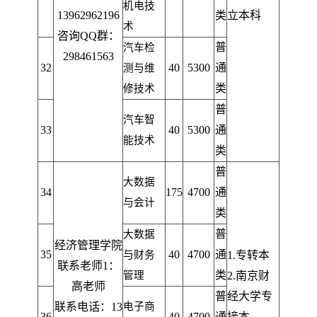
机电技
13962962196
类
立本科
术
咨询QQ群：
普
汽车检
298461563
32
40
5300
通
测与维
类
修技术
普
汽车智
33
40
5300
通
能技术
类
普
大数据
34
175
4700
通
与会计
类
普
大数据
经济管理学院
35
40
4700
通
与财务
1.
专转本
联系老师1：
类
管理
2.
南京财
高老师
普
经大学专
联系电话：13
电子商
36
40
4700
通
接本