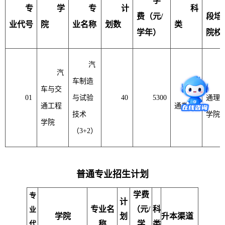
学
专
学
专
计
科
费（元
/
段培
业代号
院
业名称
划数
类
学年）
院校
汽
汽
车制造
车与交
普
01
与试验
40
5300
通理
通工程
通类
技术
学院
学院
（3+2）
普通专业招生计划
学费
专
计
专业名
（元/
科
业
学院
划
升
本渠道
称
学
类
代