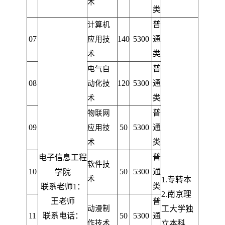
术
类
普
计算机
07
140
5300
通
应用技
类
术
普
电气自
08
120
5300
通
动化技
类
术
普
物联网
09
50
5300
通
应用技
类
术
普
电子信息工程
软件技
10
50
5300
通
学院
术
1.
专转本
类
联系老师1：
2.
南京理
王老师
普
动漫制
工大学独
11
联系电话：
50
5300
通
作
技术
立本科