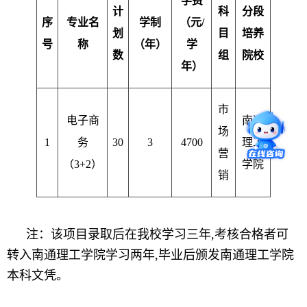
学费
计
科
分段
序
专业名
学制
（元
/
划
目
培养
号
称
（年）
学
数
组
院校
年）
市
电子商
南通
场
1
务
30
3
4700
理工
营
（
3+2
）
学院
销
注：该项目录取后在我校学习三年,考核合格者可
转入南通理工学院学习两年,毕业后颁发南通理工学院
本科文凭。