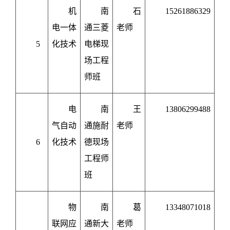
机
南
石
15261886329
电一体
通三菱
老师
5
化技术
电梯现
场工程
师班
电
南
王
13806299488
气自动
通施耐
老师
6
化技术
德现场
工程师
班
物
南
葛
13348071018
联网应
通新大
老师