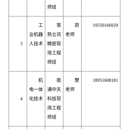
师班
工
常
茆
19550166929
业机器
熟立讯
老师
3
人技术
精密现
场工程
师班
机
南
樊
18951608181
电一体
通中天
老师
4
化技术
科技现
场工程
师班