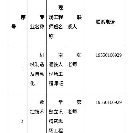
现
序
专
场工程
联
联系电话
号
业名称
师班名
系人
称
机
南
茆
19550166929
械制造
通铁人
老师
1
及自动
现场工
化
程师班
数
常
茆
19550166929
控技术
熟立讯
老师
2
精密现
场工程