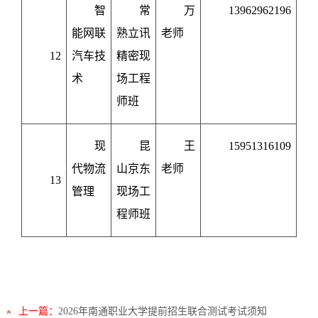
智
常
万
13962962196
能网联
熟立讯
老师
12
汽车技
精密现
术
场工程
师班
现
昆
王
15951316109
代物流
山京东
老师
13
管理
现场工
程师班
上一篇：
2026年南通职业大学提前招生联合测试考试须知