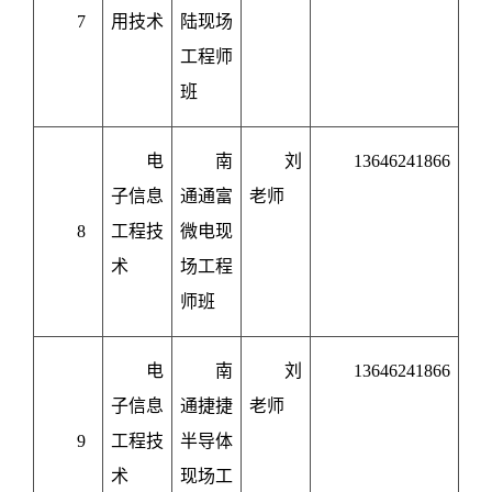
7
用技术
陆现场
工程师
班
电
南
刘
13646241866
子信息
通通富
老师
8
工程技
微电现
术
场工程
师班
电
南
刘
13646241866
子信息
通捷捷
老师
9
工程技
半导体
术
现场工