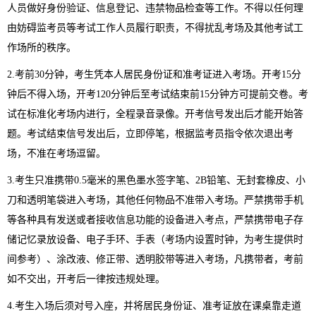
人员做好身份验证、信息登记、违禁物品检查等工作。不得以任何理
由妨碍监考员等考试工作人员履行职责，不得扰乱考场及其他考试工
作场所的秩序。
2.
考前
30
分钟，考生凭本人居民身份证和准考证进入考场。开考
15
分
钟后不得入场，开考
120
分钟后至考试结束前
15
分钟方可提前交卷。考
试在标准化考场内进行，全程录音录像。开考信号发出后才能开始答
题。考试结束信号发出后，立即停笔，根据监考员指令依次退出考
场，不准在考场逗留。
3.
考生只准携带
0.5
毫米的黑色墨水签字笔、
2B
铅笔、无封套橡皮、小
刀和透明笔袋进入考场，其他任何物品不准带入考场。严禁携带手机
等各种具有发送或者接收信息功能的设备进入考点，严禁携带电子存
储记忆录放设备、电子手环、手表（考场内设置时钟，为考生提供时
间参考）、涂改液、修正带、透明胶带等进入考场，凡携带者，考前
如不交出，开考后一律按违规处理。
4.
考生入场后须对号入座，并将居民身份证、准考证放在课桌靠走道