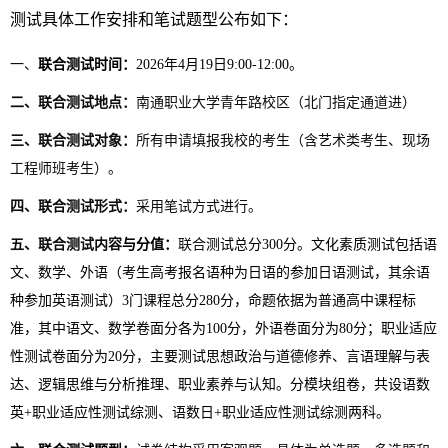
测试
具体工作安排和笔试
题型
公布
如下：
一、
联合测试时间：
2026
年
4
月
19
日
9:00-12:00
。
二、联合测试地点：
南通职业大学青年路校区（北门指定通道进）
三、联合测试对象：
所有申请填报我校的考生（含艺术类考生、现场
工程师班考生）。
四、联合测试形式：
采用笔试方式进行。
五、联合测试内容
与
分值：
联合
测试
总分
300
分。文化素质测试包括语
文、数学、外语（考生高考报名语种为日语的参加日语测试，其余语
种参加英语测试）
3
门课程总分
280
分，命题依据为普通高中课程标
准，其中语文、数学卷面分各为
100
分，外语卷面分为
80
分；职业适应
性测试卷面分为
20
分，主要测试思想政治与道德修养、言语理解与表
达、逻辑思维与分析推理、职业素养与认知。分模块组卷，共设语数
英
+
职业适应性测试综测、语数日
+
职业适应性测试综测两科。