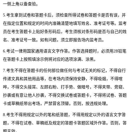
一侧上角以备查验。
5.
考生拿到试卷和答题卡后，须检查所得试卷和答题卡是否有误，并
在指定位置和规定的时间内准确清楚地填写姓名、准考证号等。监考
员在考生答题卡上贴好条形码后，考生须核对条形码是否与自己的姓
名、准考证号一致。如有问题，须立即报告场内监考员。
6.
考试一律用国家通用语言文字作答。作答选择题时，必须用
2B
铅笔
在答题卡上按照填涂示例将对应的选项涂满、涂黑。
7.
考生不得在答题卡的任何部位做任何与考试无关的标记，不得自行
传递文具和其他用品等，在考场内须保持安静，不得吸烟，不得喧
哗，不得交头接耳、左顾右盼、打手势、做暗号，不得夹带、旁窥、
抄袭或有意让他人抄袭，不得交换试卷或答题卡，不得将试卷、答题
卡或草稿纸带出考场，严禁冒名顶替。否则，按违规处理。
8.
考生不得用规定以外的笔和纸答题，不得用规定以外的语言文字答
题，不得在试卷、草稿纸及规定的答题卡答题区域外作答。否则，答
题无效。